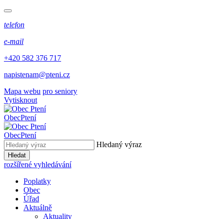
telefon
e-mail
+420 582 376 717
napistenam@pteni.cz
Mapa webu
pro seniory
Vytisknout
Obec
Ptení
Obec
Ptení
Hledaný výraz
Hledat
rozšířené vyhledávání
Poplatky
Obec
Úřad
Aktuálně
Aktuality