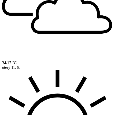
34/17 °C
úterý
11. 8.