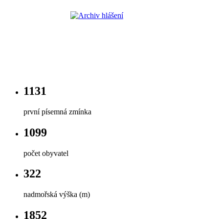
1131
první písemná zmínka
1099
počet obyvatel
322
nadmořská výška (m)
1852