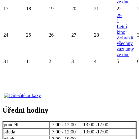
ze dne
17
18
19
20
21
22
29
1
Letní
kino
24
25
26
27
28
Zobrazit
všechny
záznamy
ze dne
31
1
2
3
4
5
Úřední hodiny
pondělí
7:00 - 12:00 13:00 -17:00
středa
7:00 - 12:00 13:00 -17:00
pátek
7:00 - 10:00