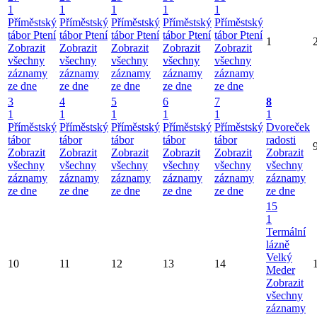
1
1
1
1
1
Příměstský
Příměstský
Příměstský
Příměstský
Příměstský
tábor Ptení
tábor Ptení
tábor Ptení
tábor Ptení
tábor Ptení
1
Zobrazit
Zobrazit
Zobrazit
Zobrazit
Zobrazit
všechny
všechny
všechny
všechny
všechny
záznamy
záznamy
záznamy
záznamy
záznamy
ze dne
ze dne
ze dne
ze dne
ze dne
3
4
5
6
7
8
1
1
1
1
1
1
Příměstský
Příměstský
Příměstský
Příměstský
Příměstský
Dvoreček
tábor
tábor
tábor
tábor
tábor
radosti
Zobrazit
Zobrazit
Zobrazit
Zobrazit
Zobrazit
Zobrazit
všechny
všechny
všechny
všechny
všechny
všechny
záznamy
záznamy
záznamy
záznamy
záznamy
záznamy
ze dne
ze dne
ze dne
ze dne
ze dne
ze dne
15
1
Termální
lázně
Velký
10
11
12
13
14
Meder
Zobrazit
všechny
záznamy