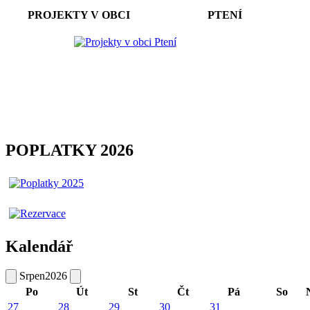
PROJEKTY V OBCI PTENÍ
POPLATKY 2026
Kalendář
Srpen
2026
Po
Út
St
Čt
Pá
So
27
28
29
30
31