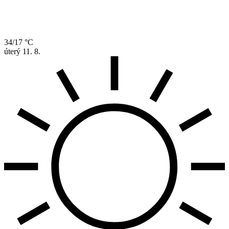
34/17 °C
úterý
11. 8.