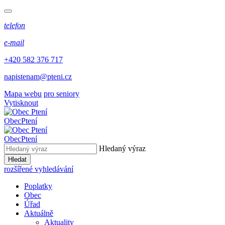
telefon
e-mail
+420 582 376 717
napistenam@pteni.cz
Mapa webu
pro seniory
Vytisknout
Obec
Ptení
Obec
Ptení
Hledaný výraz
Hledat
rozšířené vyhledávání
Poplatky
Obec
Úřad
Aktuálně
Aktuality