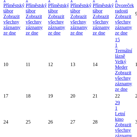
Příměstský
Příměstský
Příměstský
Příměstský
Příměstský
Dvoreček
tábor
tábor
tábor
tábor
tábor
radosti
Zobrazit
Zobrazit
Zobrazit
Zobrazit
Zobrazit
Zobrazit
všechny
všechny
všechny
všechny
všechny
všechny
záznamy
záznamy
záznamy
záznamy
záznamy
záznamy
ze dne
ze dne
ze dne
ze dne
ze dne
ze dne
15
1
Termální
lázně
Velký
10
11
12
13
14
Meder
Zobrazit
všechny
záznamy
ze dne
17
18
19
20
21
22
29
1
Letní
kino
24
25
26
27
28
Zobrazit
všechny
záznamy