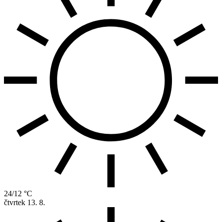
24/12 °C
čtvrtek
13. 8.