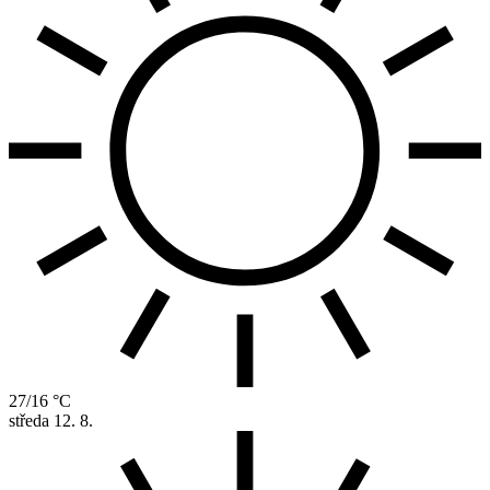
27/16 °C
středa
12. 8.