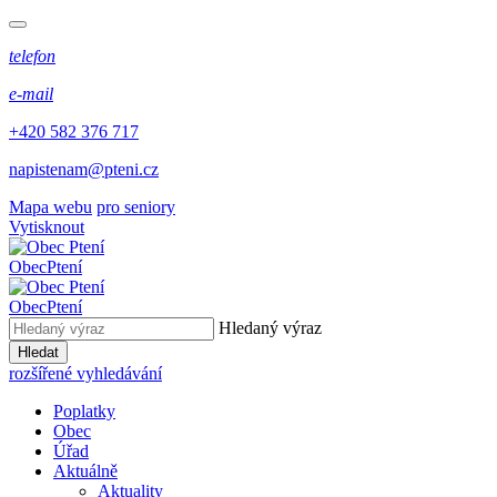
telefon
e-mail
+420 582 376 717
napistenam@pteni.cz
Mapa webu
pro seniory
Vytisknout
Obec
Ptení
Obec
Ptení
Hledaný výraz
Hledat
rozšířené vyhledávání
Poplatky
Obec
Úřad
Aktuálně
Aktuality