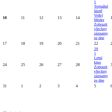
1
Termální
lázně
Velký
10
11
12
13
14
Meder
Zobrazit
všechny
záznamy
ze dne
17
18
19
20
21
22
29
1
Letní
kino
24
25
26
27
28
Zobrazit
všechny
záznamy
ze dne
31
1
2
3
4
5