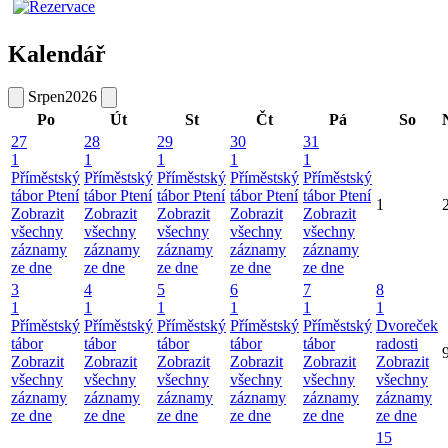
Kalendář
Srpen
2026
Po
Út
St
Čt
Pá
So
27
28
29
30
31
1
1
1
1
1
Příměstský
Příměstský
Příměstský
Příměstský
Příměstský
tábor Ptení
tábor Ptení
tábor Ptení
tábor Ptení
tábor Ptení
1
Zobrazit
Zobrazit
Zobrazit
Zobrazit
Zobrazit
všechny
všechny
všechny
všechny
všechny
záznamy
záznamy
záznamy
záznamy
záznamy
ze dne
ze dne
ze dne
ze dne
ze dne
3
4
5
6
7
8
1
1
1
1
1
1
Příměstský
Příměstský
Příměstský
Příměstský
Příměstský
Dvoreček
tábor
tábor
tábor
tábor
tábor
radosti
Zobrazit
Zobrazit
Zobrazit
Zobrazit
Zobrazit
Zobrazit
všechny
všechny
všechny
všechny
všechny
všechny
záznamy
záznamy
záznamy
záznamy
záznamy
záznamy
ze dne
ze dne
ze dne
ze dne
ze dne
ze dne
15