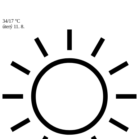
34/17 °C
úterý
11. 8.