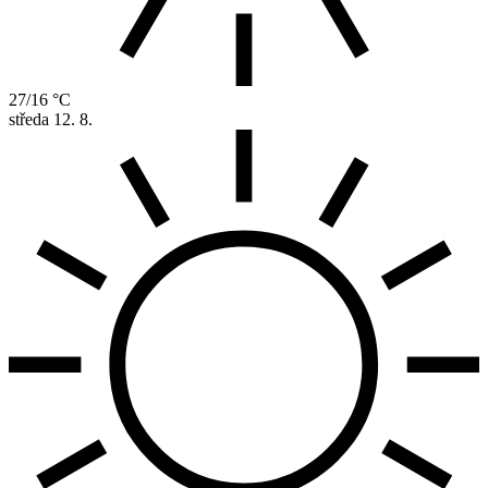
27/16 °C
středa
12. 8.