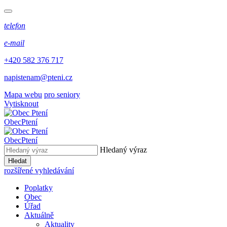
telefon
e-mail
+420 582 376 717
napistenam@pteni.cz
Mapa webu
pro seniory
Vytisknout
Obec
Ptení
Obec
Ptení
Hledaný výraz
Hledat
rozšířené vyhledávání
Poplatky
Obec
Úřad
Aktuálně
Aktuality