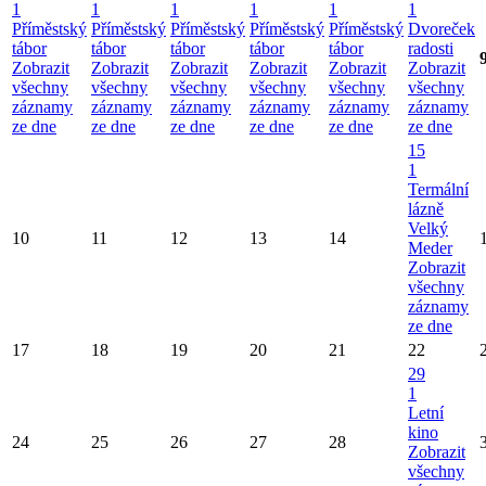
1
1
1
1
1
1
Příměstský
Příměstský
Příměstský
Příměstský
Příměstský
Dvoreček
tábor
tábor
tábor
tábor
tábor
radosti
Zobrazit
Zobrazit
Zobrazit
Zobrazit
Zobrazit
Zobrazit
všechny
všechny
všechny
všechny
všechny
všechny
záznamy
záznamy
záznamy
záznamy
záznamy
záznamy
ze dne
ze dne
ze dne
ze dne
ze dne
ze dne
15
1
Termální
lázně
Velký
10
11
12
13
14
Meder
Zobrazit
všechny
záznamy
ze dne
17
18
19
20
21
22
29
1
Letní
kino
24
25
26
27
28
Zobrazit
všechny