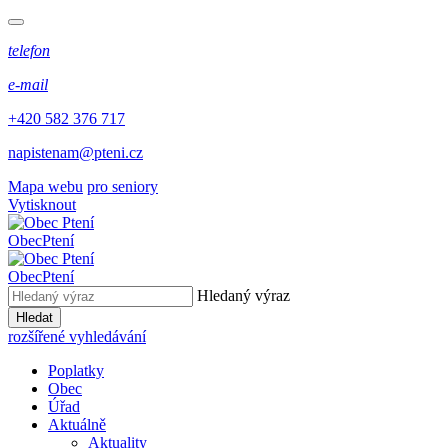
telefon
e-mail
+420 582 376 717
napistenam@pteni.cz
Mapa webu
pro seniory
Vytisknout
Obec
Ptení
Obec
Ptení
Hledaný výraz
Hledat
rozšířené vyhledávání
Poplatky
Obec
Úřad
Aktuálně
Aktuality