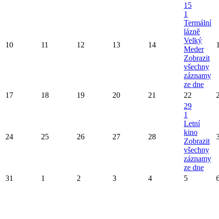
15
1
Termální
lázně
Velký
10
11
12
13
14
Meder
Zobrazit
všechny
záznamy
ze dne
17
18
19
20
21
22
29
1
Letní
kino
24
25
26
27
28
Zobrazit
všechny
záznamy
ze dne
31
1
2
3
4
5