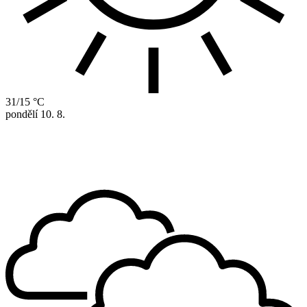
31/15 °C
pondělí
10. 8.