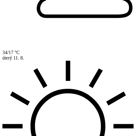
34/17 °C
úterý
11. 8.