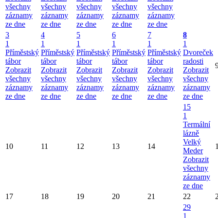
všechny
všechny
všechny
všechny
všechny
záznamy
záznamy
záznamy
záznamy
záznamy
ze dne
ze dne
ze dne
ze dne
ze dne
3
4
5
6
7
8
1
1
1
1
1
1
Příměstský
Příměstský
Příměstský
Příměstský
Příměstský
Dvoreček
tábor
tábor
tábor
tábor
tábor
radosti
Zobrazit
Zobrazit
Zobrazit
Zobrazit
Zobrazit
Zobrazit
všechny
všechny
všechny
všechny
všechny
všechny
záznamy
záznamy
záznamy
záznamy
záznamy
záznamy
ze dne
ze dne
ze dne
ze dne
ze dne
ze dne
15
1
Termální
lázně
Velký
10
11
12
13
14
Meder
Zobrazit
všechny
záznamy
ze dne
17
18
19
20
21
22
29
1