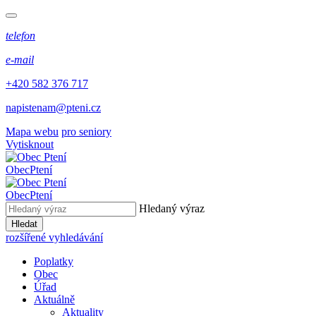
telefon
e-mail
+420 582 376 717
napistenam@pteni.cz
Mapa webu
pro seniory
Vytisknout
Obec
Ptení
Obec
Ptení
Hledaný výraz
Hledat
rozšířené vyhledávání
Poplatky
Obec
Úřad
Aktuálně
Aktuality