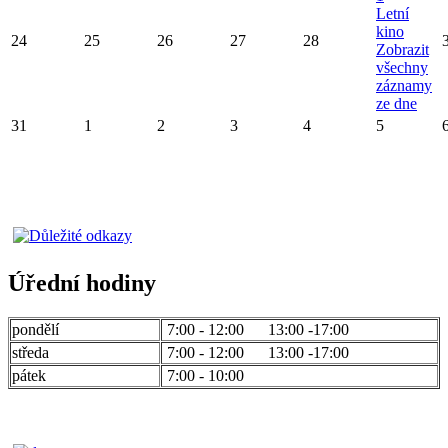
Letní
kino
24
25
26
27
28
Zobrazit
všechny
záznamy
ze dne
31
1
2
3
4
5
Úřední hodiny
pondělí
7:00 - 12:00 13:00 -17:00
středa
7:00 - 12:00 13:00 -17:00
pátek
7:00 - 10:00