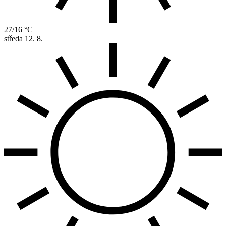
27/16 °C
středa
12. 8.