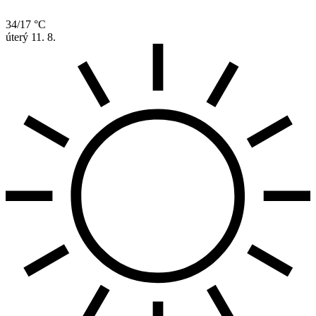
34/17 °C
úterý
11. 8.