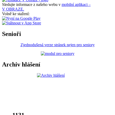
Sledujte informace z našeho webu v
mobilní aplikaci –
V OBRAZE.
Volně ke stažení:
Senioři
Zjednodušená verze stránek nejen pro seniory
Archiv hlášení
1131