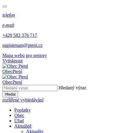
telefon
e-mail
+420 582 376 717
napistenam@pteni.cz
Mapa webu
pro seniory
Vytisknout
Obec
Ptení
Obec
Ptení
Hledaný výraz
Hledat
rozšířené vyhledávání
Poplatky
Obec
Úřad
Aktuálně
Aktuality